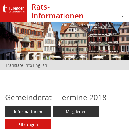
Rats­
informationen
Bild: @Manuel Schönfeld – stock.adobe.com
Translate into English
Gemeinderat - Termine 2018
Informationen
Mitglieder
Sitzungen