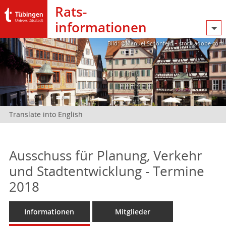
Rats­
informationen
Bild: @Manuel Schönfeld – stock.adobe.com
Translate into English
Ausschuss für Planung, Verkehr
und Stadtentwicklung - Termine
2018
Informationen
Mitglieder