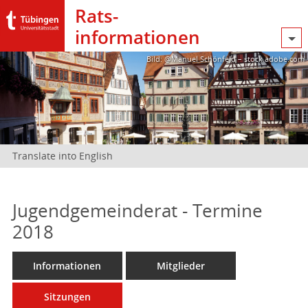
Rats­
informationen
Bild: @Manuel Schönfeld – stock.adobe.com
Translate into English
Jugendgemeinderat - Termine
2018
Informationen
Mitglieder
Sitzungen