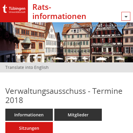
Rats­
informationen
Bild: @Manuel Schönfeld – stock.adobe.com
Translate into English
Verwaltungsausschuss - Termine
2018
Informationen
Mitglieder
Sitzungen