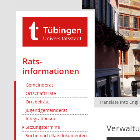
Rats­
informationen
Gemeinderat
Ortschaftsräte
Ortsbeiräte
Translate into Engl
Jugendgemeinderat
Integrationsrat
Verwaltu
Sitzungstermine
Suche nach Ratsdokumenten