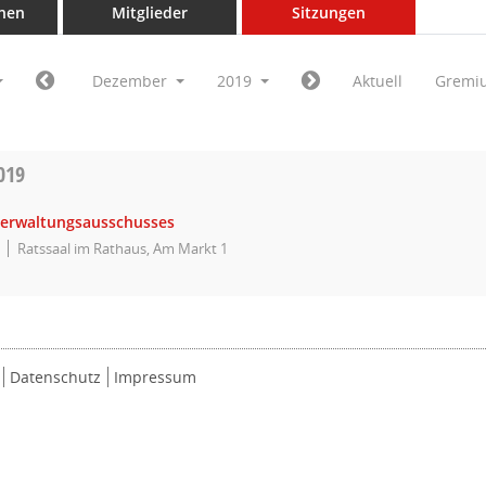
nen
Mitglieder
Sitzungen
Dezember
2019
Aktuell
Gremi
019
Verwaltungsausschusses
Ratssaal im Rathaus, Am Markt 1
Datenschutz
Impressum