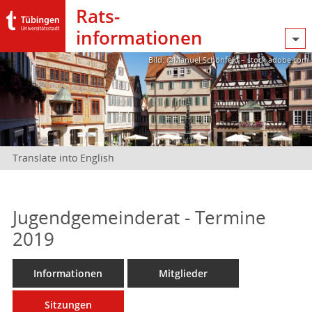
Rats­
informationen
Bild: @Manuel Schönfeld – stock.adobe.com
Translate into English
Jugendgemeinderat - Termine
2019
Informationen
Mitglieder
Sitzungen