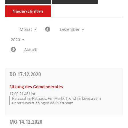
Niederschriften
Monat
Dezember
2020
Aktuell
DO
17.12.2020
Sitzung des Gemeinderates
17:00-21:45 Uhr
Ratssaal im Rathaus, Am Markt 1, und im Livestream
unter www.tuebingen.de/livestream
MO
14.12.2020