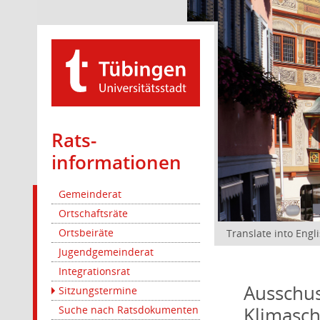
Rats­
informationen
Gemeinderat
Ortschaftsräte
Ortsbeiräte
Translate into Engl
Jugendgemeinderat
Integrationsrat
Ausschus
Sitzungstermine
Klimasc
Suche nach Ratsdokumenten