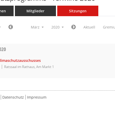
nen
Mitglieder
Sitzungen
März
2020
Aktuell
Gremi
020
Klimaschutzausschusses
Ratssaal im Rathaus, Am Markt 1
Datenschutz
Impressum