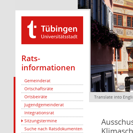
Rats­
informationen
Gemeinderat
Ortschaftsräte
Ortsbeiräte
Translate into Engl
Jugendgemeinderat
Integrationsrat
Ausschus
Sitzungstermine
Klimasc
Suche nach Ratsdokumenten