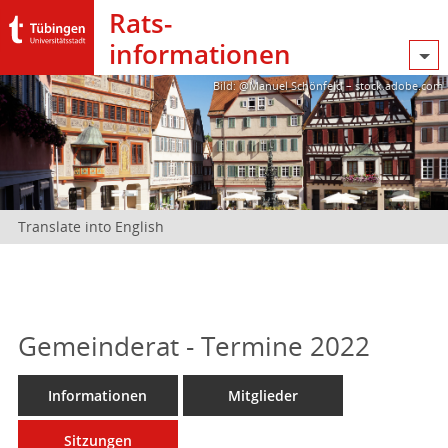
Rats­
informationen
Bild: @Manuel Schönfeld – stock.adobe.com
Translate into English
Gemeinderat - Termine 2022
Informationen
Mitglieder
Sitzungen