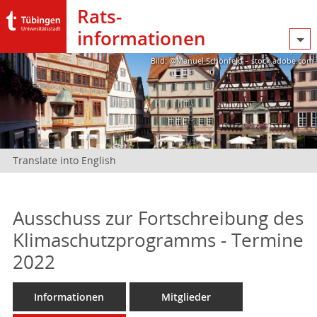
Rats­
informationen
Bild: @Manuel Schönfeld – stock.adobe.com
Translate into English
Ausschuss zur Fortschreibung des
Klimaschutzprogramms - Termine
2022
Informationen
Mitglieder