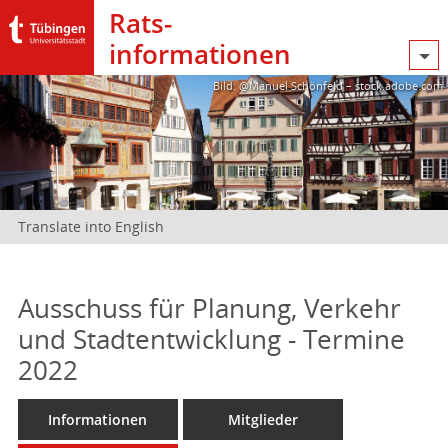
Rats­
informationen
Bild: @Manuel Schönfeld – stock.adobe.com
Translate into English
Ausschuss für Planung, Verkehr
und Stadtentwicklung - Termine
2022
Informationen
Mitglieder