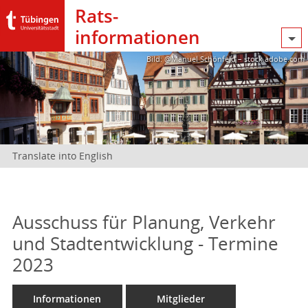
Rats­
informationen
Bild: @Manuel Schönfeld – stock.adobe.com
Translate into English
Ausschuss für Planung, Verkehr
und Stadtentwicklung - Termine
2023
Informationen
Mitglieder