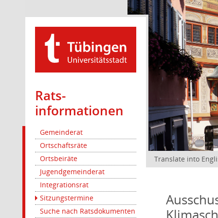
Rats­
informationen
Gemeinderat
Ortschaftsräte
Ortsbeiräte
Translate into Engl
Jugendgemeinderat
Integrationsrat
Ausschus
Sitzungstermine
Klimasc
Suche nach Ratsdokumenten