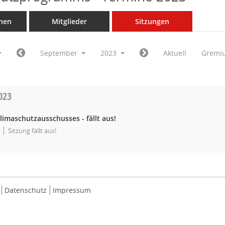
nen
Mitglieder
Sitzungen
September
2023
Aktuell
Gremi
023
limaschutzausschusses - fällt aus!
Sitzung fällt aus!
Datenschutz
Impressum