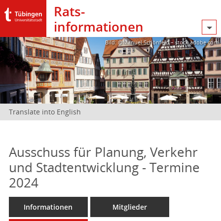
Rats­
informationen
Bild: @Manuel Schönfeld – stock.adobe.com
Translate into English
Ausschuss für Planung, Verkehr
und Stadtentwicklung - Termine
2024
Informationen
Mitglieder