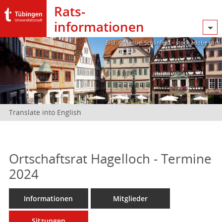
Rats­
informationen
Bild: @Manuel Schönfeld – stock.adobe.com
Translate into English
Ortschaftsrat Hagelloch - Termine
2024
Informationen
Mitglieder
Sitzungen