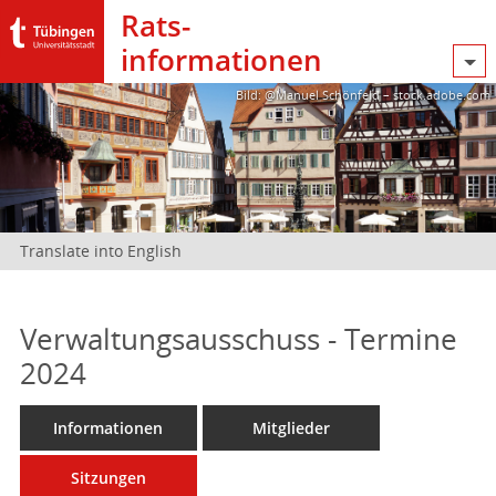
Rats­
informationen
Bild: @Manuel Schönfeld – stock.adobe.com
Translate into English
Verwaltungsausschuss - Termine
2024
Informationen
Mitglieder
Sitzungen