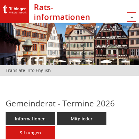
Rats­
informationen
Bild: @Manuel Schönfeld – stock.adobe.com
Translate into English
Gemeinderat - Termine 2026
Informationen
Mitglieder
Sitzungen