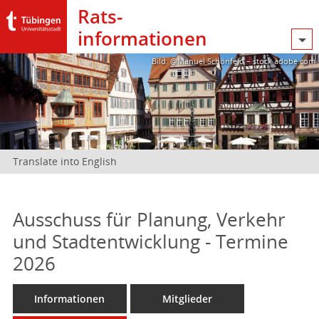
Rats­
informationen
Bild: @Manuel Schönfeld – stock.adobe.com
Translate into English
Ausschuss für Planung, Verkehr
und Stadtentwicklung - Termine
2026
Informationen
Mitglieder