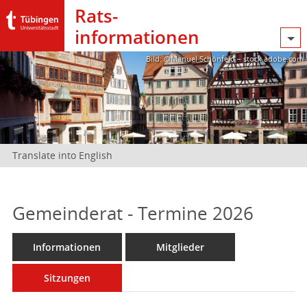
Rats­
informationen
Bild: @Manuel Schönfeld – stock.adobe.com
Translate into English
Gemeinderat - Termine 2026
Informationen
Mitglieder
Sitzungen