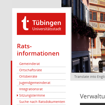
Rats­
informationen
Gemeinderat
Ortschaftsräte
Ortsbeiräte
Translate into Engl
Jugendgemeinderat
Integrationsrat
Verwaltu
Sitzungstermine
Suche nach Ratsdokumenten