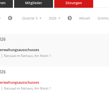
nen
Mitglieder
Sitzungen
Quartal 3
2026
Aktuell
Gremi
026
Verwaltungsausschusses
Ratssaal im Rathaus, Am Markt 1
026
Verwaltungsausschusses
Ratssaal im Rathaus, Am Markt 1