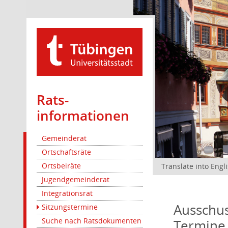
Rats­
informationen
Gemeinderat
Ortschaftsräte
Ortsbeiräte
Translate into Engl
Jugendgemeinderat
Integrationsrat
Ausschus
Sitzungstermine
Suche nach Ratsdokumenten
Termine