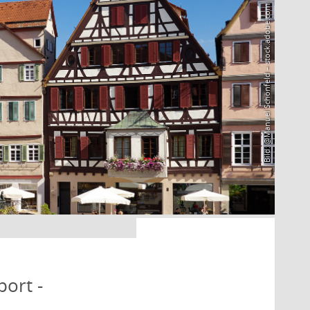
Bild: @Manuel Schönfeld – stock.adobe.com
port -