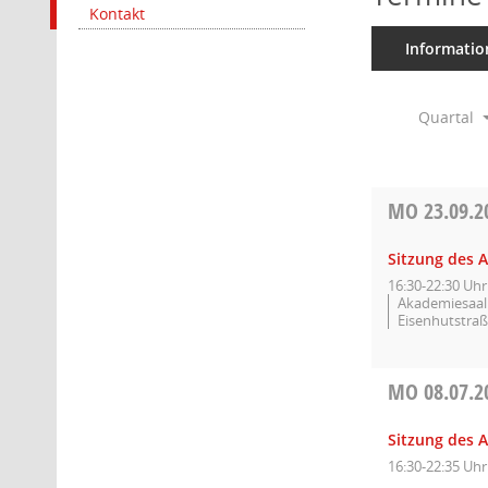
Kontakt
Informatio
Quartal
MO
23.09.2
Sitzung des A
16:30-22:30 Uhr
Akademiesaal 
Eisenhutstraß
MO
08.07.2
Sitzung des A
16:30-22:35 Uhr