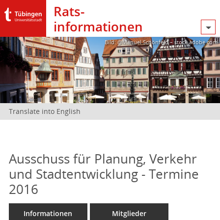
Rats­
informationen
Bild: @Manuel Schönfeld – stock.adobe.com
Translate into English
Ausschuss für Planung, Verkehr
und Stadtentwicklung - Termine
2016
Informationen
Mitglieder