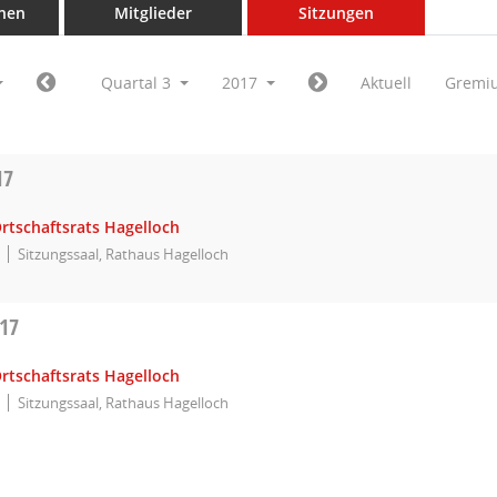
nen
Mitglieder
Sitzungen
Quartal 3
2017
Aktuell
Gremi
17
rtschaftsrats Hagelloch
Sitzungssaal, Rathaus Hagelloch
017
rtschaftsrats Hagelloch
Sitzungssaal, Rathaus Hagelloch