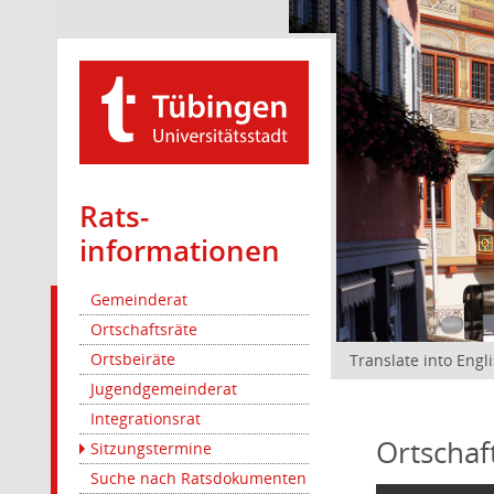
Rats­
informationen
Gemeinderat
Ortschaftsräte
Ortsbeiräte
Translate into Engl
Jugendgemeinderat
Integrationsrat
Ortschaf
Sitzungstermine
Suche nach Ratsdokumenten