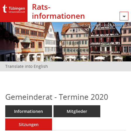
Rats­
informationen
Bild: @Manuel Schönfeld – stock.adobe.com
Translate into English
Gemeinderat - Termine 2020
Informationen
Mitglieder
Sitzungen