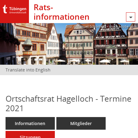
Rats­
informationen
Bild: @Manuel Schönfeld – stock.adobe.com
Translate into English
Ortschaftsrat Hagelloch - Termine
2021
Informationen
Mitglieder
Sitzungen