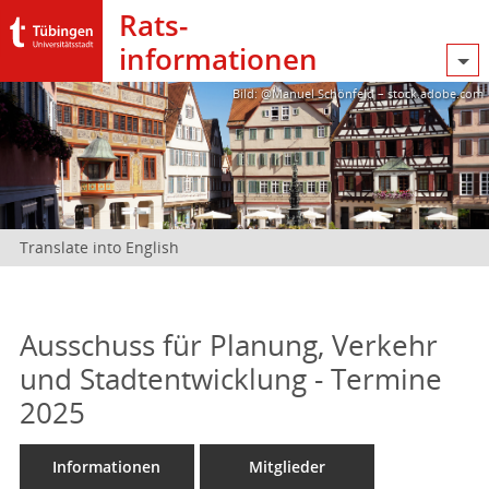
Rats­
informationen
Bild: @Manuel Schönfeld – stock.adobe.com
Translate into English
Ausschuss für Planung, Verkehr
und Stadtentwicklung - Termine
2025
Informationen
Mitglieder