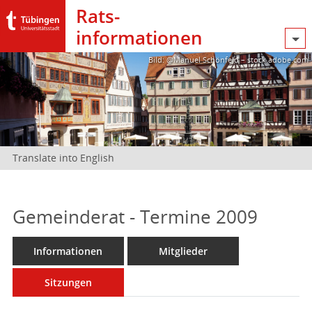
Rats­
informationen
Bild: @Manuel Schönfeld – stock.adobe.com
Translate into English
Gemeinderat - Termine 2009
Informationen
Mitglieder
Sitzungen