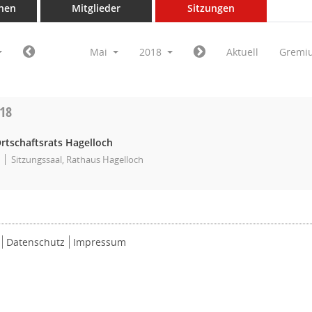
nen
Mitglieder
Sitzungen
Mai
2018
Aktuell
Gremi
018
rtschaftsrats Hagelloch
Sitzungssaal, Rathaus Hagelloch
Datenschutz
Impressum