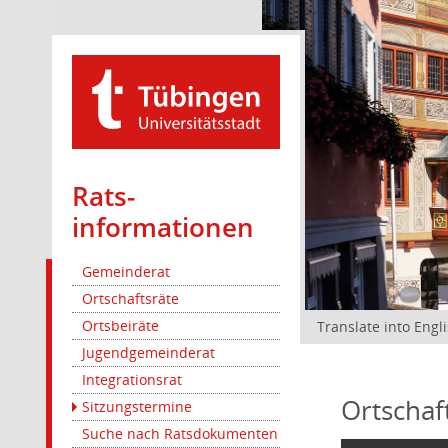
Rats­
informationen
Gemeinderat
Ortschaftsräte
Ortsbeiräte
Translate into Engl
Jugendgemeinderat
Integrationsrat
Ortschaf
Sitzungstermine
Suche nach Ratsdokumenten