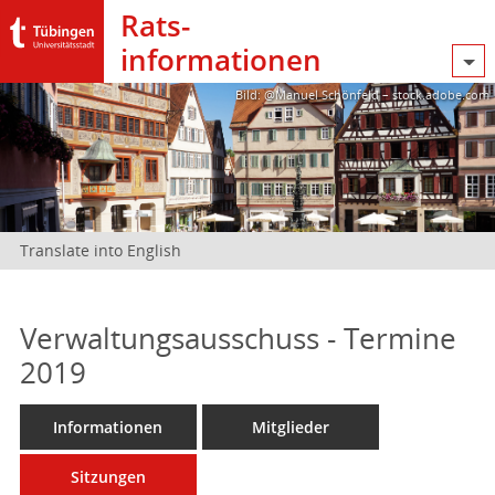
Rats­
informationen
Bild: @Manuel Schönfeld – stock.adobe.com
Translate into English
Verwaltungsausschuss - Termine
2019
Informationen
Mitglieder
Sitzungen