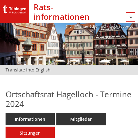
Rats­
informationen
Bild: @Manuel Schönfeld – stock.adobe.com
Translate into English
Ortschaftsrat Hagelloch - Termine
2024
Informationen
Mitglieder
Sitzungen