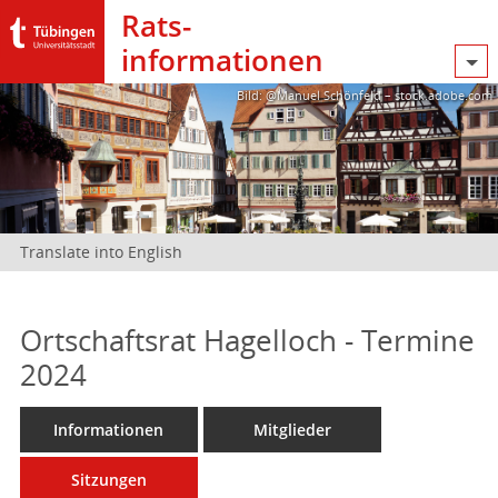
Rats­
informationen
Bild: @Manuel Schönfeld – stock.adobe.com
Translate into English
Ortschaftsrat Hagelloch - Termine
2024
Informationen
Mitglieder
Sitzungen