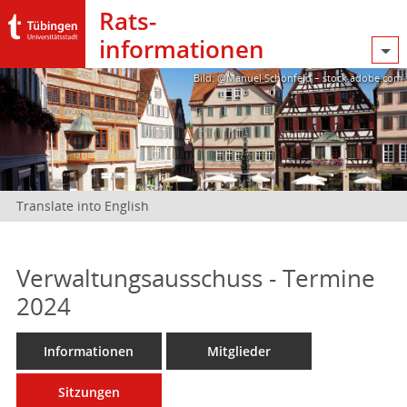
Rats­
informationen
Bild: @Manuel Schönfeld – stock.adobe.com
Translate into English
Verwaltungsausschuss - Termine
2024
Informationen
Mitglieder
Sitzungen