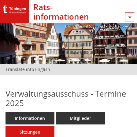
Rats­
informationen
Bild: @Manuel Schönfeld – stock.adobe.com
Translate into English
Verwaltungsausschuss - Termine
2025
Informationen
Mitglieder
Sitzungen