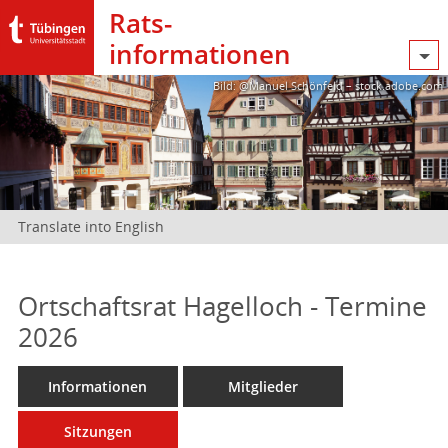
Rats­
informationen
Bild: @Manuel Schönfeld – stock.adobe.com
Translate into English
Ortschaftsrat Hagelloch - Termine
2026
Informationen
Mitglieder
Sitzungen