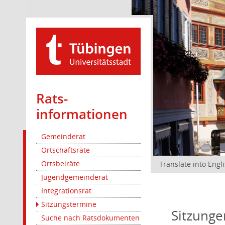
Rats­
informationen
Gemeinderat
Ortschaftsräte
Ortsbeiräte
Translate into Engl
Jugendgemeinderat
Integrationsrat
Sitzungstermine
Sitzunge
Suche nach Ratsdokumenten