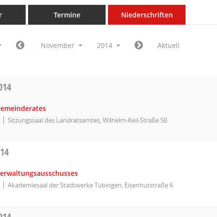
r
Termine
Niederschriften
November
2014
Aktuell
014
Gemeinderates
Sitzungssaal des Landratsamtes, Wilhelm-Keil-Straße 50
014
Verwaltungsausschusses
Akademiesaal der Stadtwerke Tübingen, Eisenhutstraße 6
014