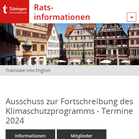
Rats­
informationen
Bild: @Manuel Schönfeld – stock.adobe.com
Translate into English
Ausschuss zur Fortschreibung des
Klimaschutzprogramms - Termine
2024
Informationen
Mitglieder