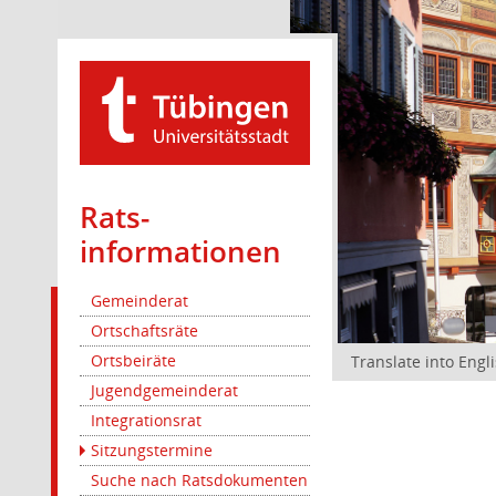
Rats­
informationen
Gemeinderat
Ortschaftsräte
Ortsbeiräte
Translate into Engl
Jugendgemeinderat
Integrationsrat
Sitzungstermine
Suche nach Ratsdokumenten