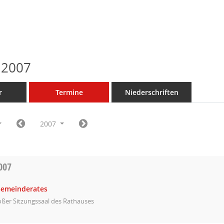
 2007
r
Termine
Niederschriften
2007
007
Gemeinderates
ßer Sitzungssaal des Rathauses