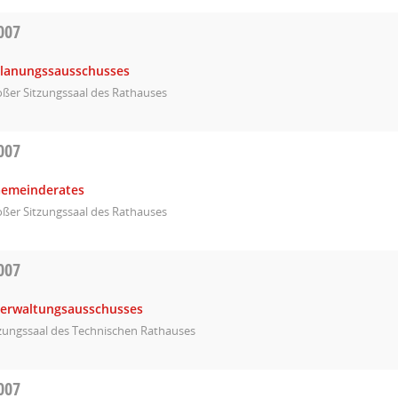
007
Planungssausschusses
ßer Sitzungssaal des Rathauses
007
Gemeinderates
ßer Sitzungssaal des Rathauses
007
Verwaltungsausschusses
tzungssaal des Technischen Rathauses
007