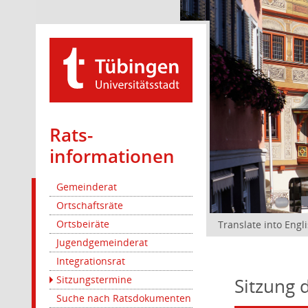
Rats­
informationen
Gemeinderat
Ortschaftsräte
Ortsbeiräte
Translate into Engl
Jugendgemeinderat
Integrationsrat
Sitzungstermine
Sitzung 
Suche nach Ratsdokumenten