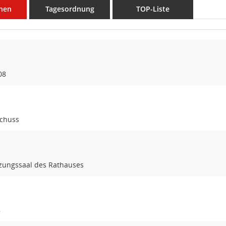
nen
Tagesordnung
TOP-Liste
08
schuss
tzungssaal des Rathauses
8