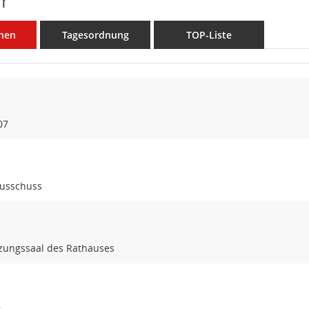
r
nen
Tagesordnung
TOP-Liste
07
usschuss
tzungssaal des Rathauses