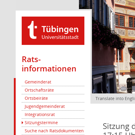
Rats­
informationen
Gemeinderat
Ortschaftsräte
Ortsbeiräte
Translate into Engl
Jugendgemeinderat
Integrationsrat
Sitzungstermine
Sitzung 
Suche nach Ratsdokumenten