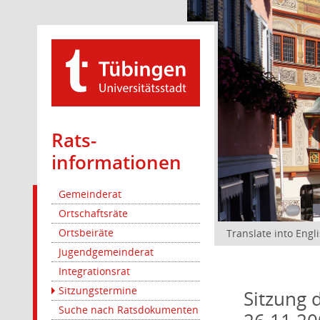
Rats­
informationen
Gemeinderat
Ortschaftsräte
Ortsbeiräte
Translate into Engl
Jugendgemeinderat
Integrationsrat
Sitzungstermine
Sitzung 
Suche nach Ratsdokumenten