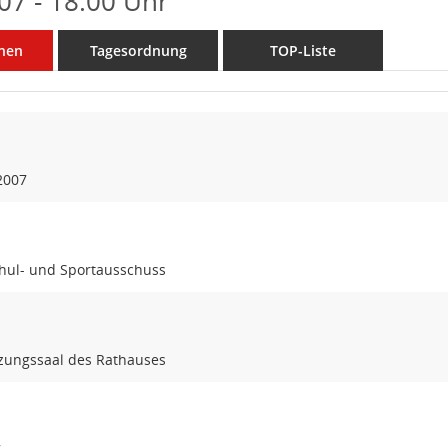
07 - 18:00 Uhr
nen
Tagesordnung
TOP-Liste
2007
chul- und Sportausschuss
tzungssaal des Rathauses