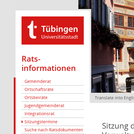
Rats­
informationen
Gemeinderat
Ortschaftsräte
Ortsbeiräte
Translate into Engl
Jugendgemeinderat
Integrationsrat
Sitzungstermine
Sitzung 
Suche nach Ratsdokumenten