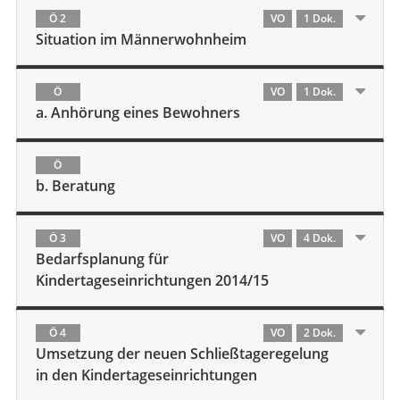
Ö 2
VO
1 Dok.
Situation im Männerwohnheim
Ö
VO
1 Dok.
a. Anhörung eines Bewohners
Ö
b. Beratung
Ö 3
VO
4 Dok.
Bedarfsplanung für
Kindertageseinrichtungen 2014/15
Ö 4
VO
2 Dok.
Umsetzung der neuen Schließtageregelung
in den Kindertageseinrichtungen