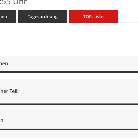
:55 Uhr
nen
Tagesordnung
TOP-Liste
onen
her Teil:
en