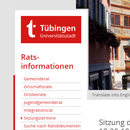
Rats­
informationen
Gemeinderat
Ortschaftsräte
Ortsbeiräte
Translate into Engl
Jugendgemeinderat
Integrationsrat
Sitzungstermine
Sitzung 
Suche nach Ratsdokumenten