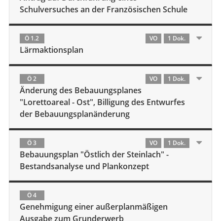
Schulversuches an der Französischen Schule
Ö 1.2
VO
1 Dok.
Lärmaktionsplan
Ö 2
VO
1 Dok.
Änderung des Bebauungsplanes
"Lorettoareal - Ost", Billigung des Entwurfes
der Bebauungsplanänderung
Ö 3
VO
1 Dok.
Bebauungsplan "Östlich der Steinlach" -
Bestandsanalyse und Plankonzept
Ö 4
Genehmigung einer außerplanmäßigen
Ausgabe zum Grunderwerb