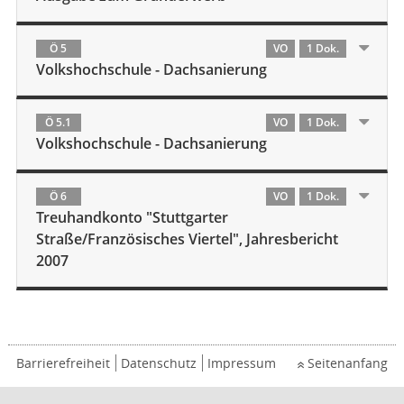
Ö 5
VO
1 Dok.
Volkshochschule - Dachsanierung
Ö 5.1
VO
1 Dok.
Volkshochschule - Dachsanierung
Ö 6
VO
1 Dok.
Treuhandkonto "Stuttgarter
Straße/Französisches Viertel", Jahresbericht
2007
Barrierefreiheit
Datenschutz
Impressum
Seitenanfang