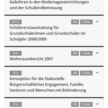
Gebühren in den Kindertageseinrichtungen
und der Schulkindbetreuung
Ö 1.2
VO
1 Dok.
Schülererstausstattung für
Grundschülerinnen und Grundschüler im
Schuljahr 2008/2009
Ö 2
VO
1 Dok.
Wohnraumbericht 2007
Ö 3
VO
1 Dok.
Konzeption für die Stabsstelle
Bürgerschaftliches Engagement, Familie,
Senioren und Menschen mit Behinderung
Ö 4
VO
1 Dok.