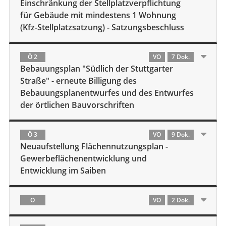
Einschränkung der Stellplatzverpflichtung
für Gebäude mit mindestens 1 Wohnung
(Kfz-Stellplatzsatzung) - Satzungsbeschluss
Ö 2
VO
7 Dok.
Bebauungsplan "Südlich der Stuttgarter
Straße" - erneute Billigung des
Bebauungsplanentwurfes und des Entwurfes
der örtlichen Bauvorschriften
Ö 3
VO
9 Dok.
Neuaufstellung Flächennutzungsplan -
Gewerbeflächenentwicklung und
Entwicklung im Saiben
Ö
VO
2 Dok.