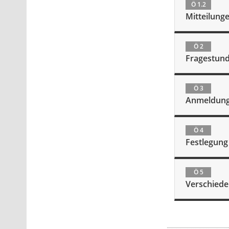
Ö 1.2
Mitteilung
Ö 2
Fragestund
Ö 3
Anmeldung 
Ö 4
Festlegung
Ö 5
Verschied