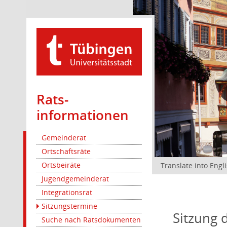
Rats­
informationen
Gemeinderat
Ortschaftsräte
Ortsbeiräte
Translate into Engl
Jugendgemeinderat
Integrationsrat
Sitzungstermine
Sitzung 
Suche nach Ratsdokumenten