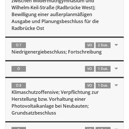
zwischen Wildermuthgymnasium und
Wilhelm-Keil-Straße (Radbrücke West);
Bewilligung einer außerplanmäßigen
Ausgabe und Planungsbeschluss für die
Radbrücke Ost
Ö 7
VO
2 Dok.
Niedrigenergiebeschluss; Fortschreibung
Ö
VO
1 Dok.
Ö 8
VO
1 Dok.
Klimaschutzoffensive; Verpflichtung zur
Herstellung bzw. Vorhaltung einer
Photovoltaikanlage bei Neubauten;
Grundsatzbeschluss