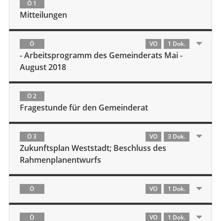
Ö 1
Mitteilungen
Ö
VO
1 Dok.
- Arbeitsprogramm des Gemeinderats Mai -
August 2018
Ö 2
Fragestunde für den Gemeinderat
Ö 3
VO
3 Dok.
Zukunftsplan Weststadt; Beschluss des
Rahmenplanentwurfs
Ö
VO
1 Dok.
Ö
VO
1 Dok.