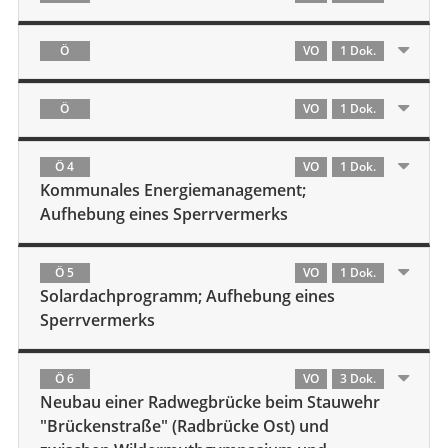
Ö
VO
1 Dok.
Ö
VO
1 Dok.
Ö 4
VO
1 Dok.
Kommunales Energiemanagement;
Aufhebung eines Sperrvermerks
Ö 5
VO
1 Dok.
Solardachprogramm; Aufhebung eines
Sperrvermerks
Ö 6
VO
3 Dok.
Neubau einer Radwegbrücke beim Stauwehr
"Brückenstraße" (Radbrücke Ost) und