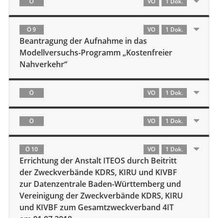
Ö
VO
1 Dok.
Ö 9
VO
1 Dok.
Beantragung der Aufnahme in das
Modellversuchs-Programm „Kostenfreier
Nahverkehr“
Ö
VO
1 Dok.
Ö
VO
1 Dok.
Ö 10
VO
1 Dok.
Errichtung der Anstalt ITEOS durch Beitritt
der Zweckverbände KDRS, KIRU und KIVBF
zur Datenzentrale Baden-Württemberg und
Vereinigung der Zweckverbände KDRS, KIRU
und KIVBF zum Gesamtzweckverband 4IT