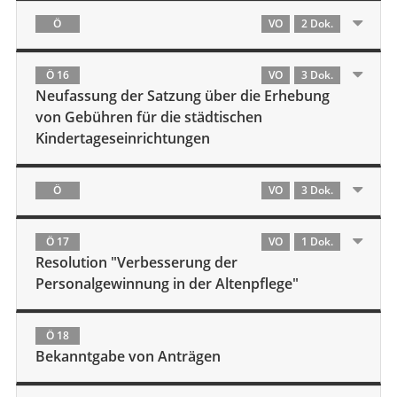
Ö
VO
2 Dok.
Ö 16
VO
3 Dok.
Neufassung der Satzung über die Erhebung
von Gebühren für die städtischen
Kindertageseinrichtungen
Ö
VO
3 Dok.
Ö 17
VO
1 Dok.
Resolution "Verbesserung der
Personalgewinnung in der Altenpflege"
Ö 18
Bekanntgabe von Anträgen